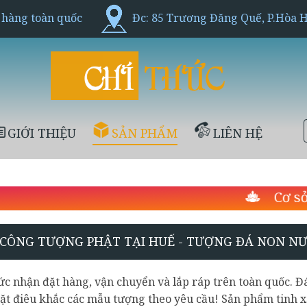
 hàng toàn quốc
Đc: 85 Trương Đăng Quế, P.Hòa 
GIỚI THIỆU
SẢN PHẨM
LIÊN HỆ
Cơ sở điêu khắc đá 
 CÔNG TƯỢNG PHẬT TẠI HUẾ - TƯỢNG ĐÁ NON N
ức nhận đặt hàng, vận chuyển và lắp ráp trên toàn quốc.
ặt điêu khắc các mẫu tượng theo yêu cầu! Sản phẩm tinh x