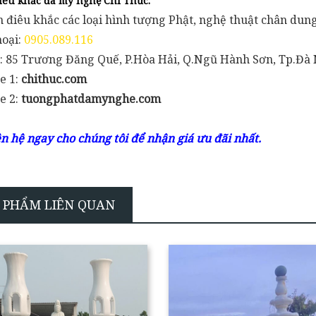
iêu khắc đá mỹ nghệ Chí Thức.
 điêu khắc các loại hình tượng Phật, nghệ thuật chân dung
hoại:
0905.089.116
ỉ: 85 Trương Đăng Quế, P.Hòa Hải, Q.Ngũ Hành Sơn, Tp.Đà
e 1:
chithuc.com
e 2:
tuongphatdamynghe.com
ên hệ ngay cho chúng tôi để nhận giá ưu đãi nhất.
 PHẨM LIÊN QUAN