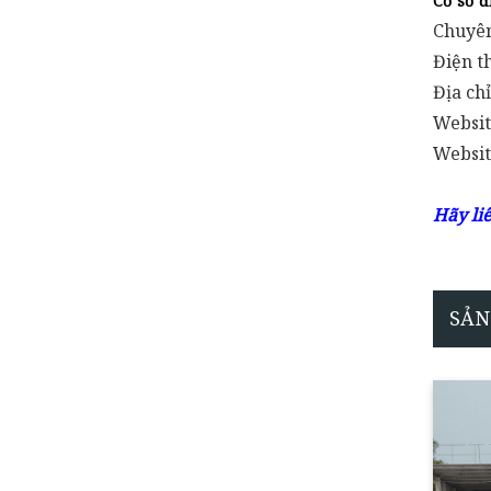
Cơ sở đ
Chuyên
Điện t
Địa ch
Websit
Websit
Hãy li
SẢN