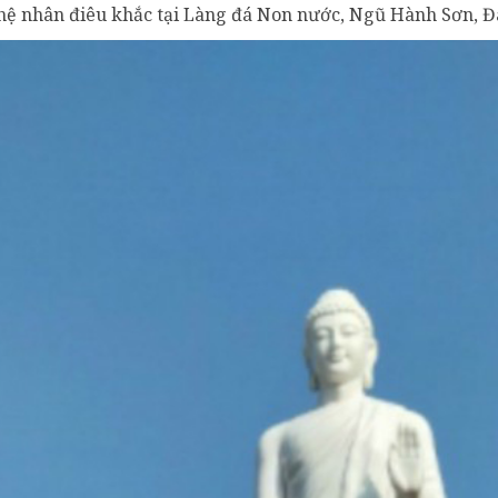
hệ nhân điêu khắc tại Làng đá Non nước, Ngũ Hành Sơn, 