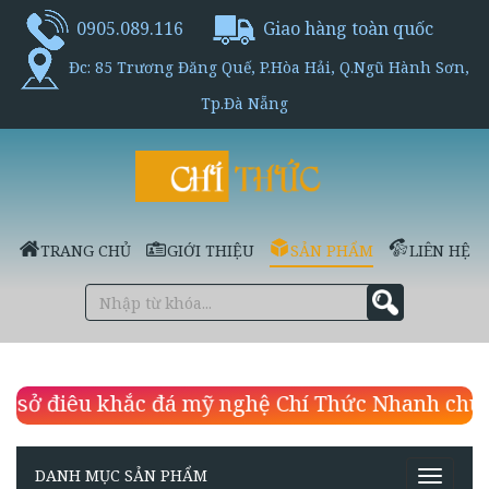
0905.089.116
Giao hàng toàn quốc
Đc: 85 Trương Đăng Quế, P.Hòa Hải, Q.Ngũ Hành Sơn,
Tp.Đà Nẵng
TRANG CHỦ
GIỚI THIỆU
SẢN PHẨM
LIÊN HỆ
c đá mỹ nghệ Chí Thức Nhanh chuyên làm hình t
DANH MỤC SẢN PHẨM