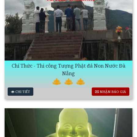
Chí Thức - Thi công Tượng Phật đá Non Nước Đà
Nẵng
CHI TIẾT
NHẬN BÁO GIÁ