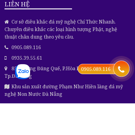
LIÊN HỆ
Cơ sở điêu khắc đá mỹ nghệ Chí Thức Nhanh.
Chuyên điêu khắc các loại hình tượng Phật, nghệ
thuật chân dung theo yêu cầu.
0905.089.116
0935.39.55.61
85 Trương Đăng Quế, P.Hòa Hải, Q.Ngũ Hành Sơn,
0905.089.116
Tp.Đà Nẵng
Khu sản xuất đường Phạm Như Hiền làng đá mỹ
nghệ Non Nước Đà Nẵng
Copyright © 2019 ChiThuc by
Papo.vn