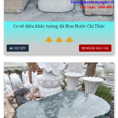
Cơ sở điêu khắc tượng đá Non Nước Chí Thức
CHI TIẾT
NHẬN BÁO GIÁ